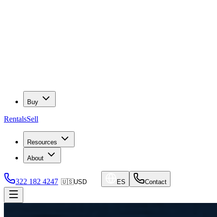
Buy
Rentals
Sell
Resources
About
322 182 4247
🇺🇸
USD
ES
Contact