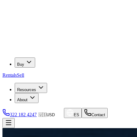
Buy
Rentals
Sell
Resources
About
322 182 4247
🇺🇸
USD
ES
Contact